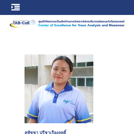
สุพัชชา ปรีชาเรืองฤทธิ์