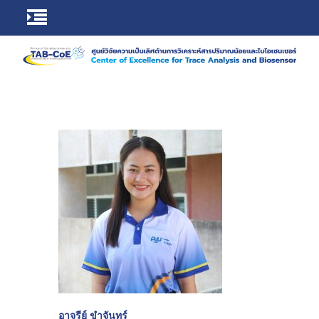
อาจรีย์ ขําจันทร์