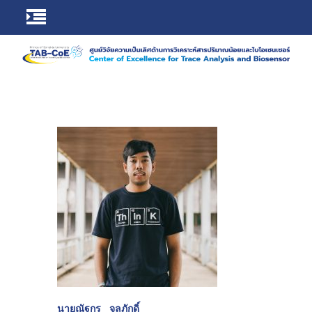
นายณัฐกร จุลภักดิ์