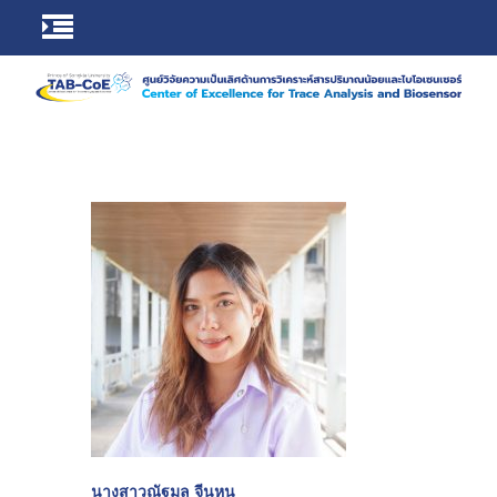
นางสาว
ณัฐมล จีนหนู