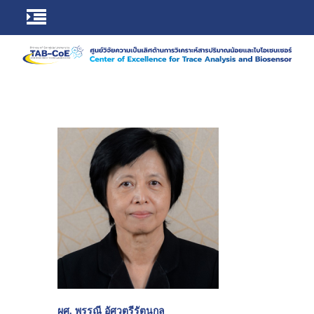
ผศ. พรรณี อัศวตรีรัตนกุล