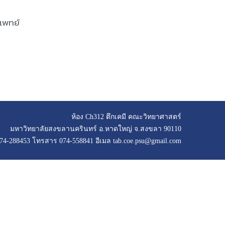
แพทย์
ห้อง Ch312 ตึกเคมี คณะวิทยาศาสตร์
มหาวิทยาลัยสงขลานครินทร์ อ.หาดใหญ่ จ.สงขลา 90110
074-288453 โทรสาร 074-558841 อีเมล tab.coe.psu@gmail.com