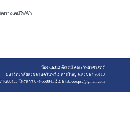
ิคทางเคมีไฟฟ้า
ห้อง Ch312 ตึกเคมี คณะวิทยาศาสตร์
มหาวิทยาลัยสงขลานครินทร์ อ.หาดใหญ่ จ.สงขลา 90110
074-288453 โทรสาร 074-558841 อีเมล tab.coe.psu@gmail.com